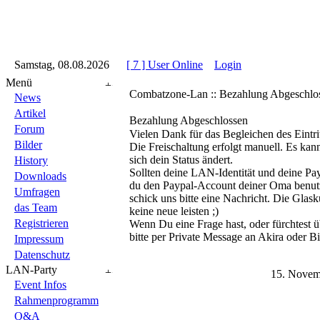
::
Samstag, 08.08.2026
::
::
[ 7 ] User Online
::
Login
::
Menü
Combatzone-Lan :: Bezahlung Abgeschlo
News
Artikel
Bezahlung Abgeschlossen
Forum
Vielen Dank für das Begleichen des Eintrit
Bilder
Die Freischaltung erfolgt manuell. Es kann
sich dein Status ändert.
History
Sollten deine LAN-Identität und deine Pay
Downloads
du den Paypal-Account deiner Oma benutzt
Umfragen
schick uns bitte eine Nachricht. Die Glask
das Team
keine neue leisten ;)
Registrieren
Wenn Du eine Frage hast, oder fürchtest 
bitte per Private Message an Akira oder B
Impressum
Datenschutz
LAN-Party
15. Novem
Event Infos
Rahmenprogramm
Q&A