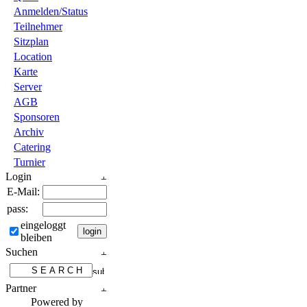
Anmelden/Status
Teilnehmer
Sitzplan
Location
Karte
Server
AGB
Sponsoren
Archiv
Catering
Turnier
Login
E-Mail:
pass:
eingeloggt
bleiben
Suchen
Partner
Powered by