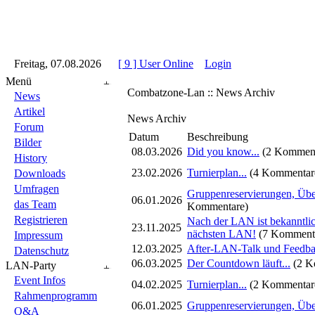
::
Freitag, 07.08.2026
::
::
[ 9 ] User Online
::
Login
::
Menü
Combatzone-Lan :: News Archiv
News
Artikel
News Archiv
Forum
Datum
Beschreibung
Bilder
08.03.2026
Did you know...
(2 Komment
History
23.02.2026
Turnierplan...
(4 Kommentar
Downloads
Umfragen
Gruppenreservierungen, Üb
06.01.2026
das Team
Kommentare)
Registrieren
Nach der LAN ist bekanntlic
23.11.2025
nächsten LAN!
(7 Komment
Impressum
12.03.2025
After-LAN-Talk und Feedb
Datenschutz
06.03.2025
Der Countdown läuft...
(2 K
LAN-Party
Event Infos
04.02.2025
Turnierplan...
(2 Kommentar
Rahmenprogramm
06.01.2025
Gruppenreservierungen, Üb
Q&A