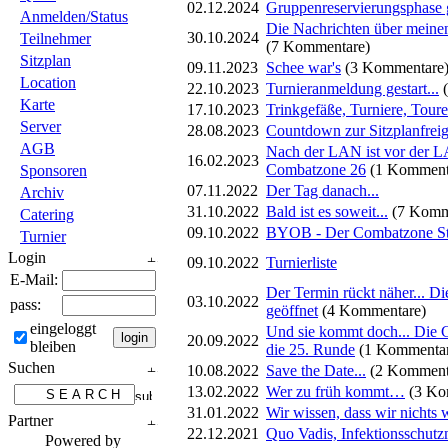
02.12.2024
Gruppenreservierungsphase g
Anmelden/Status
Die Nachrichten über meinen
30.10.2024
Teilnehmer
(7 Kommentare)
Sitzplan
09.11.2023
Schee war's
(3 Kommentare
Location
22.10.2023
Turnieranmeldung gestart...
Karte
17.10.2023
Trinkgefäße, Turniere, Tour
Server
28.08.2023
Countdown zur Sitzplanfrei
AGB
Nach der LAN ist vor der LA
16.02.2023
Combatzone 26
(1 Komment
Sponsoren
07.11.2022
Der Tag danach...
Archiv
31.10.2022
Bald ist es soweit...
(7 Komm
Catering
09.10.2022
BYOB - Der Combatzone S
Turnier
Login
09.10.2022
Turnierliste
E-Mail:
Der Termin rückt näher... Di
03.10.2022
pass:
geöffnet
(4 Kommentare)
eingeloggt
Und sie kommt doch... Die 
20.09.2022
bleiben
die 25. Runde
(1 Kommenta
Suchen
10.08.2022
Save the Date...
(2 Komment
13.02.2022
Wer zu früh kommt…
(3 Ko
31.01.2022
Wir wissen, dass wir nichts w
Partner
22.12.2021
Quo Vadis, Infektionsschu
Powered by