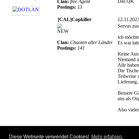
Das QK
Clan:
free Agent
Postings:
13
[CAL]Copkiller
12.11.202
Servus zu
NEW
ich möchte
Clan:
Chaoten aller Länder
Es war tat
Postings:
141
Keine Ausf
Niemand un
Alle haben
Die Tische
Teilweise 
Lieferung.
Bessere Gä
uns als Org
Also viele
Diese Webseite verwendet Cookies!
Mehr erfahren.