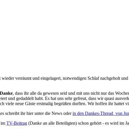
t wieder verräumt und eingelagert, notwendigen Schlaf nachgeholt un
Danke
, dass ihr alle da gewesen seid und mit uns nicht nur das Woch
ert und gedaddelt habt. Es hat uns sehr gefreut, dass wir quasi ausver
ch viele neue Gäste erstmalig begrüßen durften. Wir hoffen ihr hattet vi
s schreibt ihr hier unter die News oder
in den Dankes-Thread von Just
r im
TV-Beitrag
(Danke an alle Beteiligten) schon gehört - es wird im 