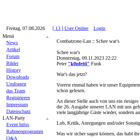
::
Freitag, 07.08.2026
::
::
[ 13 ] User Online
::
Login
::
Menü
Combatzone-Lan :: Schee war's
News
Artikel
Schee war's
Forum
Donnerstag, 09.11.2023 22:22
Bilder
Peter
"k0nfetti"
Funk
History
War's das jetzt?
Downloads
Umfragen
Vorerst einmal haben wir unser Equipmen
schon gelesen.
das Team
Registrieren
An dieser Stelle auch von uns ein riesiges
Impressum
die 26. Ausgabe unserer LAN mit uns gefei
Datenschutz
viele langjährige Gäste wieder, sondern au
LAN-Party
Lob, Kritik, Anregungen und/oder Sonstige
Event Infos
Rahmenprogramm
Was wir sicher sagen können, das habt ih
Q&A