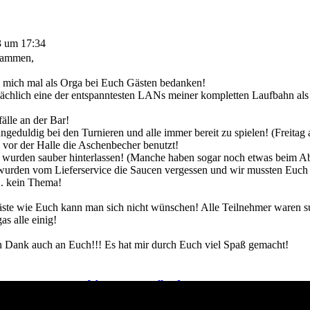
3 um 17:34
sammen,
 mich mal als Orga bei Euch Gästen bedanken!
sächlich eine der entspanntesten LANs meiner kompletten Laufbahn als
älle an der Bar!
geduldig bei den Turnieren und alle immer bereit zu spielen! (Freitag
 vor der Halle die Aschenbecher benutzt!
 wurden sauber hinterlassen! (Manche haben sogar noch etwas beim A
wurden vom Lieferservice die Saucen vergessen und wir mussten Euch v
.. kein Thema!
ste wie Euch kann man sich nicht wünschen! Alle Teilnehmer waren s
as alle einig!
n Dank auch an Euch!!! Es hat mir durch Euch viel Spaß gemacht!
[ Antwort erstellen ]