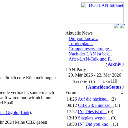
Aktuelle News
Did you know...
Turnierplan...
Gruppenreservierunge...
Nach der LAN ist bek...
After-LAN-Talk und F...
(
Archiv
)
LAN-Party
20. Mär 2026 - 22. Mär 2026
d natürlich eure Rückmeldungen
110
(
Anmelden/Status
)
enende verbracht, sondern auch
Forum
kauft waren und wir nicht nur
14:26
Auf die nächste...
(2)
el Spaß.
09:12
CBZ 28: Fundsac...
(3)
17:52
[
N
]
Dies ist di...
(0)
 a Gigolo (Link)
.
13:10
Sitzplatz wegen...
(0)
Jahr 2024 keine CBZ geben!
19:58
[
N
]
Did you kno...
(3)