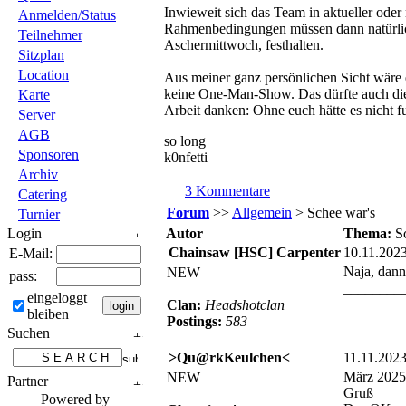
Inwieweit sich das Team in aktueller oder
Anmelden/Status
Rahmenbedingungen müssen dann natürlic
Teilnehmer
Aschermittwoch, festhalten.
Sitzplan
Location
Aus meiner ganz persönlichen Sicht wäre e
keine One-Man-Show. Das dürfte auch die
Karte
Arbeit danken: Ohne euch hätte es nicht fu
Server
AGB
so long
Sponsoren
k0nfetti
Archiv
3 Kommentare
Catering
Forum
>>
Allgemein
> Schee war's
Turnier
Login
Autor
Thema:
S
Chainsaw [HSC] Carpenter
10.11.202
E-Mail:
Naja, dann
NEW
pass:
________
eingeloggt
Clan:
Headshotclan
bleiben
Postings:
583
Suchen
>Qu@rkKeulchen<
11.11.202
März 2025,
NEW
Partner
Gruß
Powered by