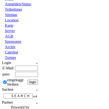
Anmelden/Status
Teilnehmer
Sitzplan
Location
Karte
Server
AGB
Sponsoren
Archiv
Catering
Turnier
Login
E-Mail:
pass:
eingeloggt
bleiben
Suchen
Partner
Powered by