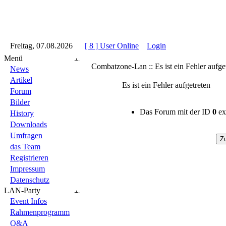
::
Freitag, 07.08.2026
::
::
[ 8 ] User Online
::
Login
::
Menü
Combatzone-Lan :: Es ist ein Fehler aufge
News
Artikel
Es ist ein Fehler aufgetreten
Forum
Bilder
Das Forum mit der ID
0
exi
History
Downloads
Umfragen
das Team
Registrieren
Impressum
Datenschutz
LAN-Party
Event Infos
Rahmenprogramm
Q&A